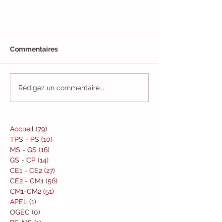
Commentaires
Rédigez un commentaire...
Accueil
(79)
79 posts
TPS - PS
(10)
10 posts
MS - GS
(16)
16 posts
GS - CP
(14)
14 posts
CE1 - CE2
(27)
27 posts
CE2 - CM1
(56)
56 posts
CM1-CM2
(51)
51 posts
APEL
(1)
1 post
OGEC
(0)
0 post