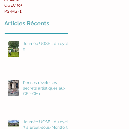
OGEC
(0)
0 post
PS-MS
(1)
1 post
Articles Récents
Journée UGSEL du cycle
2
Rennes révèle ses
secrets artistiques aux
CE2-CM1
Journée UGSEL du cycle
3 à Bréal-sous-Montfort