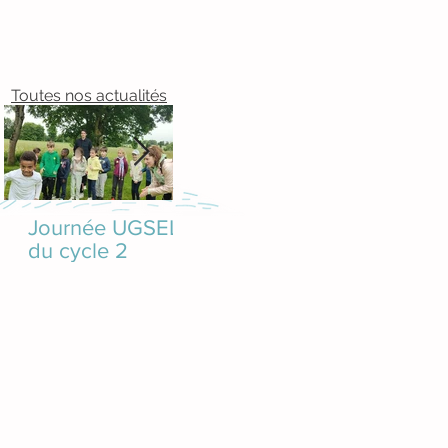
Toutes nos actualités
Journée UGSEL
Rennes révèle
Journée
du cycle 2
ses secrets
du cycle
artistiques aux
Bréal-so
CE2-CM1
Montfort