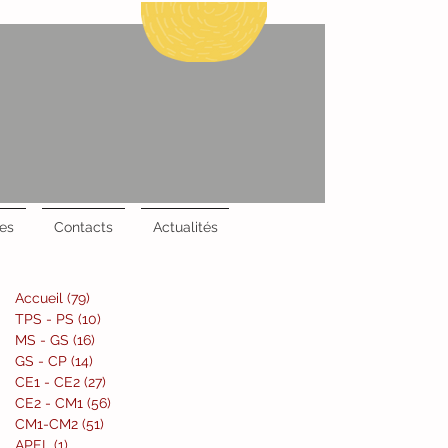
es
Contacts
Actualités
Accueil
(79)
79 posts
TPS - PS
(10)
10 posts
MS - GS
(16)
16 posts
GS - CP
(14)
14 posts
CE1 - CE2
(27)
27 posts
CE2 - CM1
(56)
56 posts
CM1-CM2
(51)
51 posts
APEL
(1)
1 post