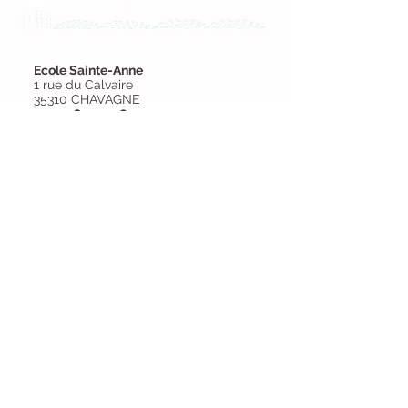
Ecole Sainte-Anne
1 rue du Calvaire
35310 CHAVAGNE​
02 99 64 25 98
Saisissez votre adresse e-mail
S'abonner
Contact
Horaires
Garderie
Restauration